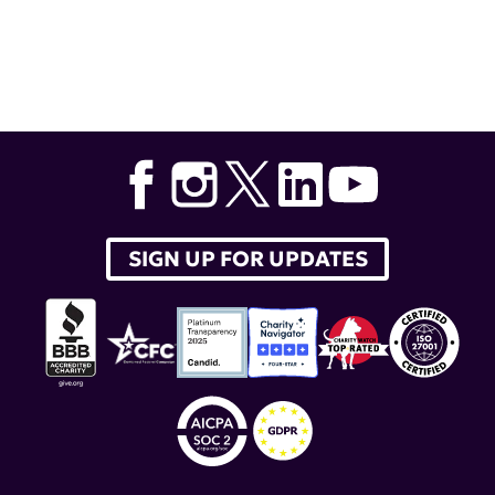
Tags:
Priscilla Toral
,
HSS
,
Hispanic Heritage Month
SIGN UP FOR UPDATES