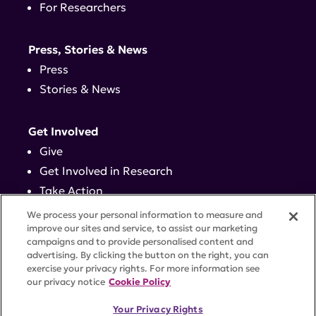
For Researchers
Press, Stories & News
Press
Stories & News
Get Involved
Give
Get Involved in Research
Take Action
Events
We process your personal information to measure and
improve our sites and service, to assist our marketing
campaigns and to provide personalised content and
Contact
advertising. By clicking the button on the right, you can
exercise your privacy rights. For more information see
our privacy notice
Cookie Policy
PRIVACY POLICY
DISCLAIMER
TERMS OF USE
Your Privacy Rights
TRUST CENTER
ACCESSIBILITY
COOKIE SETTINGS