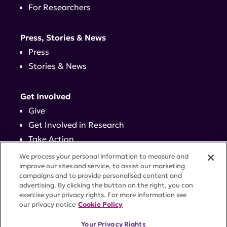
For Researchers
Press, Stories & News
Press
Stories & News
Get Involved
Give
Get Involved in Research
Take Action
Events
We process your personal information to measure and
improve our sites and service, to assist our marketing
campaigns and to provide personalised content and
Contact
advertising. By clicking the button on the right, you can
exercise your privacy rights. For more information see
our privacy notice
Cookie Policy
PRIVACY POLICY
DISCLAIMER
TERMS OF USE
Your Privacy Rights