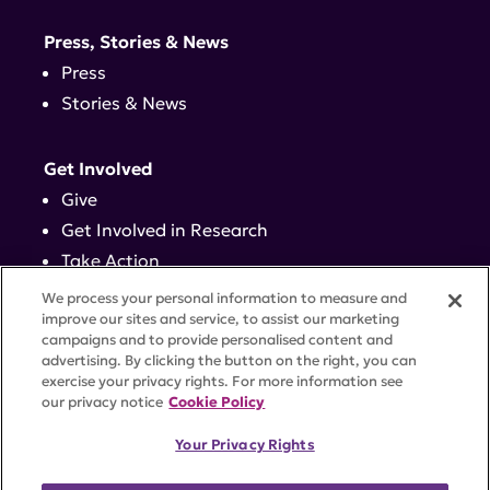
Press, Stories & News
Press
Stories & News
Get Involved
Give
Get Involved in Research
Take Action
Events
We process your personal information to measure and
improve our sites and service, to assist our marketing
campaigns and to provide personalised content and
Contact
advertising. By clicking the button on the right, you can
exercise your privacy rights. For more information see
our privacy notice
Cookie Policy
PRIVACY POLICY
DISCLAIMER
TERMS OF USE
Your Privacy Rights
TRUST CENTER
ACCESSIBILITY
COOKIE SETTINGS